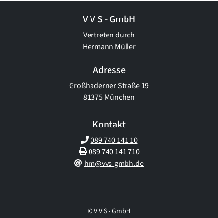
V V S - GmbH
Vertreten durch
Hermann Müller
Adresse
Großhaderner Straße 19
81375 München
Kontakt
089 740 141 10
089 740 141 710
hm@vvs-gmbh.de
© V V S - GmbH